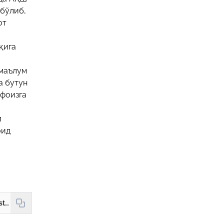
 бўлиб,
от
қига
 маълум
а бутун
 фоизга
л
оид
https://hudud24.uz/news/uzbekistonliklar-daromadining-deyarli-yarmini-ozik-ovkatga-sarflamokda