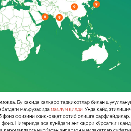
29-июн 2026, 10:29
Халқ билан очиқ мулоқот — ин
манфаатларига хизмат қилувч
давлат бошқарувининг муҳим 
25-июн 2026, 11:04
Электрон обуна: ҳуқуқий ахбо
тез ва қулай йўл
23-июн 2026, 10:05
Хусусий боғчада 5 ой ишлаб д
чиқиш мумкинми?
моқда. Бу ҳақида халқаро тадқиқотлар билан шуғуллану
навбатдаги маърузасида
маълум қилди
. Унда қайд этилишич
5 фоиз фоизини озиқ-овқат сотиб олишга сарфлайдилар.
4 фоиз, Нигерияда эса дунёдаги энг юқори кўрсаткич қайд
ва даромадларга нисбатан энг арзон мамлакатлар сифат