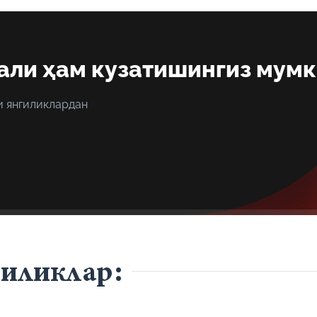
али ҳам кузатишингиз мум
и янгиликлардан
гиликлар: