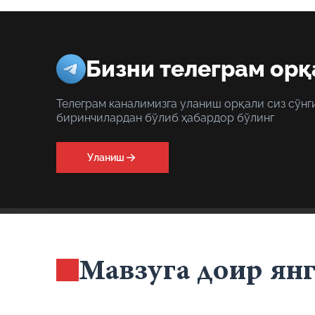
Бизни телеграм орқ
Телеграм каналимизга уланиш орқали сиз сўнг
биринчилардан бўлиб ҳабардор бўлинг
Уланиш
Мавзуга доир ян