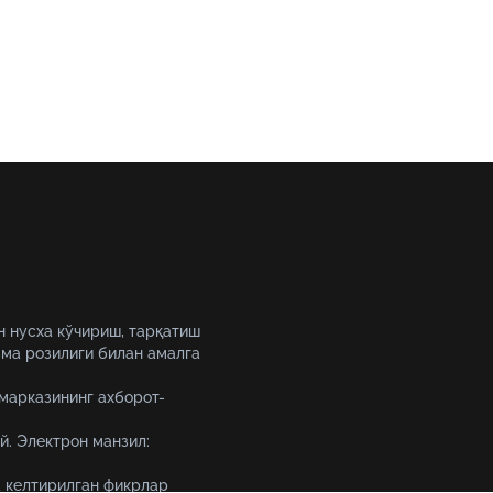
шулар ҳақида батафсил ма
беради.
н нусха кўчириш, тарқатиш
ма розилиги билан амалга
 марказининг ахборот-
й. Электрон манзил:
 келтирилган фикрлар