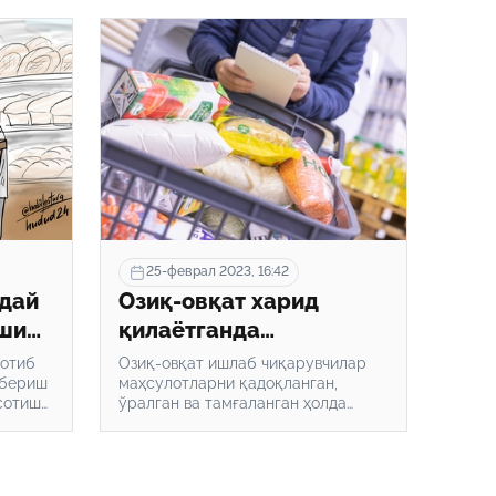
25-феврал 2023, 16:42
ндай
Озиқ-овқат харид
ши
қилаётганда
қадоғидаги қандай
сотиб
Озиқ-овқат ишлаб чиқарувчилар
 бериш
ёзувларга эътибор
маҳсулотларни қадоқланган,
сотиш
ўралган ва тамғаланган ҳолда
бериш керак?
рма,
сотувга чиқаришлари шарт.
бу
4.uz