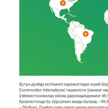
Бутун дунёда истеъмол харажатлари ошиб бор
Euromonitor International ташкилоти ўзининг 
ўзбекистонликлар ойлик даромадларининг 46,
Қозоғистонда бу кўрсаткич янада баланд – 49,
– 59 фоиз. Дунёда озиқ-овқат нархи маошлар 