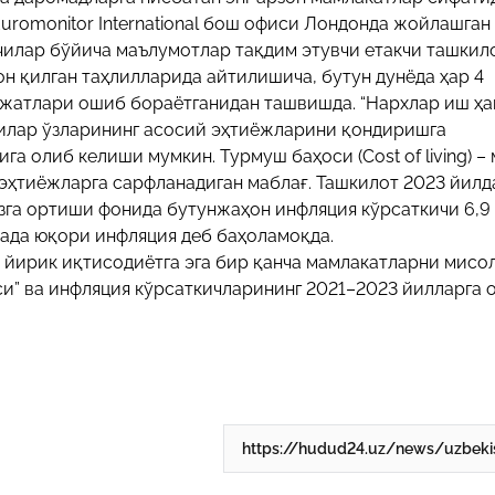
. Euromonitor International бош офиси Лондонда жойлашган
чилар бўйича маълумотлар тақдим этувчи етакчи ташкил
он қилган таҳлилларида айтилишича, бутун дунёда ҳар 4
ажатлари ошиб бораётганидан ташвишда. “Нархлар иш ҳа
илар ўзларининг асосий эҳтиёжларини қондиришга
га олиб келиши мумкин. Турмуш баҳоси (Cost of living) –
эҳтиёжларга сарфланадиган маблағ. Ташкилот 2023 йилд
зга ортиши фонида бутунжаҳон инфляция кўрсаткичи 6,9
жада юқори инфляция деб баҳоламоқда.
ги йирик иқтисодиётга эга бир қанча мамлакатларни мисо
си” ва инфляция кўрсаткичларининг 2021–2023 йилларга 