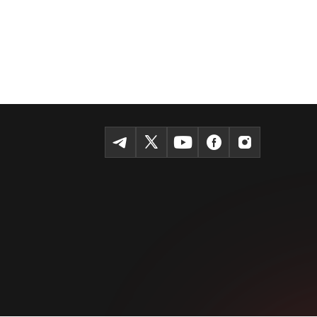
ълумот