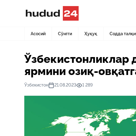
Асосий
Янгиликлар
Ўзбекистонликлар даромадининг 
Асосий
Сўнгги
Ҳуқуқ
Содда талқи
Ўзбекистонликлар 
ярмини озиқ-овқат
Ўзбекистон
21.08.2023
1 289