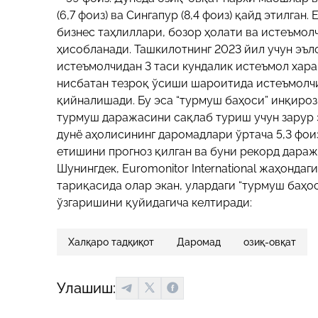
(6,7 фоиз) ва Сингапур (8,4 фоиз) қайд этилган
бизнес таҳлиллари, бозор ҳолати ва истеъмол
ҳисобланади. Ташкилотнинг 2023 йил учун эъл
истеъмолчидан 3 таси кундалик истеъмол хар
нисбатан тезроқ ўсиши шароитида истеъмолч
қийналишади. Бу эса “турмуш баҳоси” инқирози
турмуш даражасини сақлаб туриш учун зарур 
дунё аҳолисининг даромадлари ўртача 5,3 фои
етишини прогноз қилган ва буни рекорд дара
Шунингдек, Euromonitor International жаҳонда
тариқасида олар экан, улардаги “турмуш баҳо
ўзгаришини қуйидагича келтиради:
Халқаро тадқиқот
Даромад
озиқ-овқат
Улашиш: