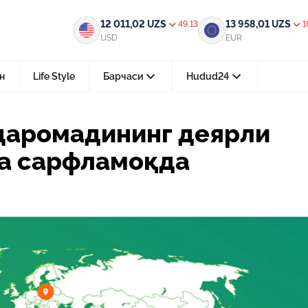
деярли ярмини озиқ-овқатга сарфламоқда
12 011,02
UZS
13 958,01
UZS
49,13
1
USD
EUR
н
Life Style
Барчаси
Hudud24
Тошкент ш.
даромадининг деярли
05-август 2026, 04:36
га сарфламоқда
Мустақилликнинг 35 йили: бирл
тараққиёт ва фаровонлик сари
24-июл 2026, 11:10
Электрон обуна: ҳуқуқий ахбо
тез ва қулай йўл
15-июл 2026, 05:11
Ҳуқуқий билимларни интеракт
форматда ўрганиш имконияти