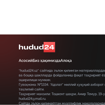
бормоқда.
Асосий
Биз ҳақимизда
Алоқа
“hudud24.uz” сайтида эълон қилинган материалларда
ва бошқа шаклларда фойдаланиш фақат таҳририят ёз
оширилиши мумкин.
Гувоҳнома: №1334. “Адолат” миллий ҳуқуқий ахборот
таҳлилий сайти.
Таҳририят манзили: Тошкент шаҳри, Амир Темур, 19-у
hudud24@mail.ru.
Сайтда эълон қилинаётган муаллифлик мақолаларида