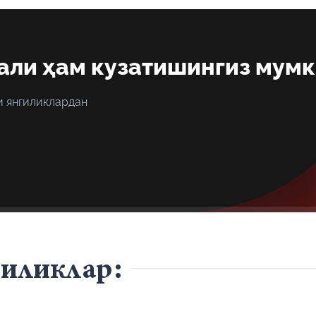
али ҳам кузатишингиз мум
и янгиликлардан
гиликлар: