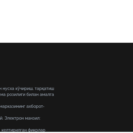
н нусха кўчириш, тарқатиш
ма розилиги билан амалга
 марказининг ахборот-
й. Электрон манзил:
 келтирилган фикрлар