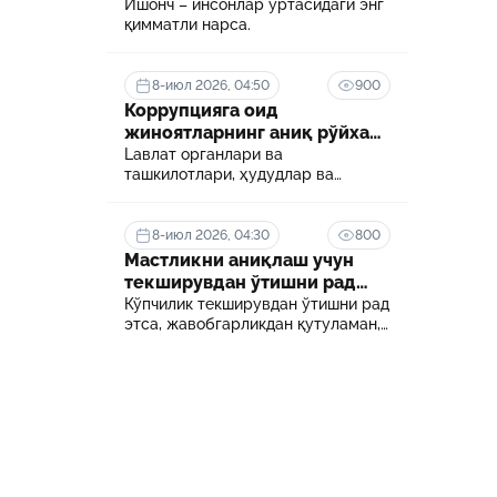
Ишонч – инсонлар ўртасидаги энг
қимматли нарса.
8-июл 2026, 04:50
900
Коррупцияга оид
жиноятларнинг аниқ рўйхати
белгиланди
Lавлат органлари ва
ташкилотлари, ҳудудлар ва
соҳалар кесимида коррупция
даражасини аниқлаш ва уни
минималлаштириш мақсадида
8-июл 2026, 04:30
800
коррупцияга оид хавф-хатарлар
Мастликни аниқлаш учун
харитаси шакллантирилади
текширувдан ўтишни рад
этса нима бўлади?
Кўпчилик текширувдан ўтишни рад
этса, жавобгарликдан қутуламан,
деб ўйлайди.