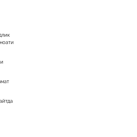
длик
аноати
ри
змат
айтда