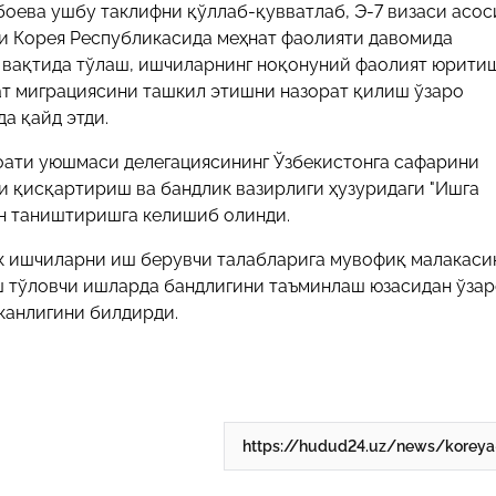
боева ушбу таклифни қўллаб-қувватлаб, Э-7 визаси асос
 Корея Республикасида меҳнат фаолияти давомида
 вақтида тўлаш, ишчиларнинг ноқонуний фаолият юрити
ат миграциясини ташкил этишни назорат қилиш ўзаро
а қайд этди.
оати уюшмаси делегациясининг Ўзбекистонга сафарини
 қисқартириш ва бандлик вазирлиги ҳузуридаги "Ишга
н таништиришга келишиб олинди.
ик ишчиларни иш берувчи талабларига мувофиқ малакаси
 тўловчи ишларда бандлигини таъминлаш юзасидан ўза
канлигини билдирди.