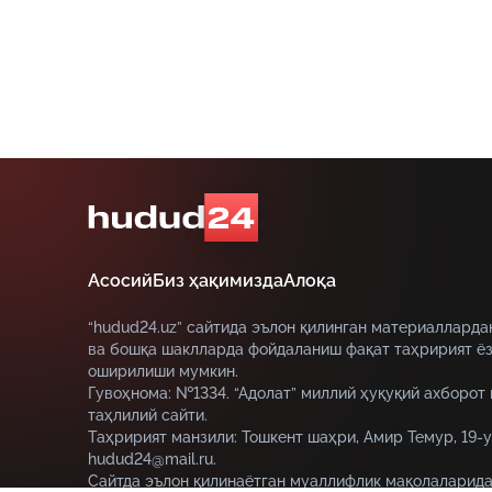
керак”, дейди ўзбекистонлик
мигрантнинг ўзи.
Асосий
Биз ҳақимизда
Алоқа
“hudud24.uz” сайтида эълон қилинган материалларда
ва бошқа шаклларда фойдаланиш фақат таҳририят ёз
оширилиши мумкин.
Гувоҳнома: №1334. “Адолат” миллий ҳуқуқий ахборот
таҳлилий сайти.
Таҳририят манзили: Тошкент шаҳри, Амир Темур, 19-у
hudud24@mail.ru.
Сайтда эълон қилинаётган муаллифлик мақолаларида