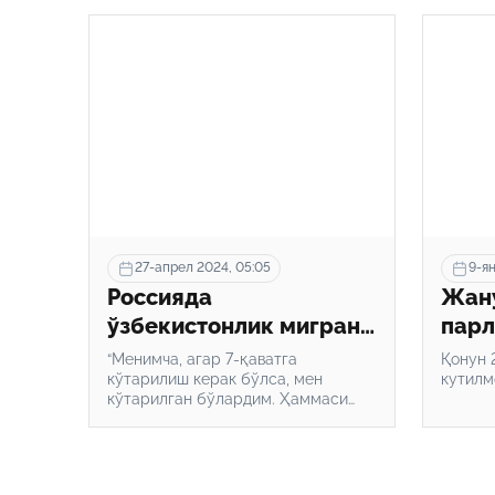
27-апрел 2024, 05:05
9-ян
Россияда
Жан
ўзбекистонлик мигрант
парл
одамларни ёнғиндан
ейиш
“Менимча, агар 7-қаватга
Қонун 
қутқариб қолди
кўтарилиш керак бўлса, мен
қону
кутилм
кўтарилган бўлардим. Ҳаммаси
маъ
қандай содир бўлганини эслай
олмайман. Жуда тез содир бўлди.
Биз инсонмиз, бирга яшаймиз, бир-
биримизга ёрдам беришимиз