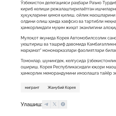
Ўзбекистон делегацияси раҳбари Раъно Турди
кириб келиши режалаштирилаётган ишчиларни
ҳуқуқларини ҳимоя қилиш, ойлик маошларини
олдини олиш ҳамда хавфсиз ва тартибли меҳн
ҳамкорликдаги муҳим жиҳат эканлигини алоҳид
Мулоқот якунида Корея Автомобилсозлик сан
уюштириш ва ташриф давомида Камбағалликни
марҳамат" мономарказлари фаолиятлари била
Томонлар, шунингдек, келгусида ўзбекистонл
ошириш, Корея Республикасидаги юқори маош
ҳамкорлик меморандумини имзолашга тайёр э
мигрант
Жанубий Корея
Улашиш: