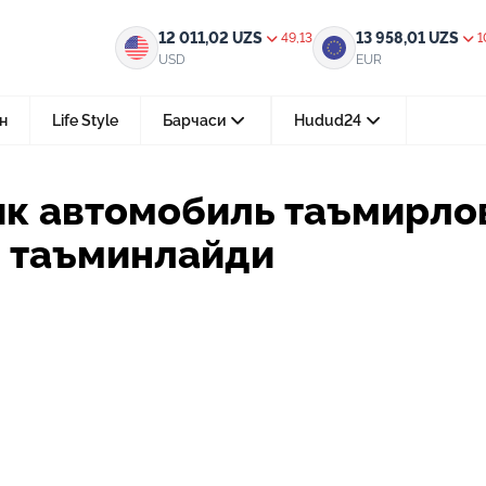
 таъмирловчи усталарни иш билан таъминлайди
12 011,02
UZS
13 958,01
UZS
49,13
1
USD
EUR
н
Life Style
Барчаси
Hudud24
Тошкент ш.
ик автомобиль таъмирло
н таъминлайди