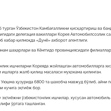
 турган Ўзбекистон Камбағалликни қисқартириш ва бан
игидаги делегация вакиллари Корея Автомобилсозлик с
б хабар қилмоқда «Дунё» ахборот агентлиги.
ннам шаҳарлари ва Кёнггидо провинциясидаги филиалла
онлик ишчиларни Кореяда жойлашган автомобилларга хи
 ишларга жалб қилиш масаласи муҳокама қилинган.
Уюшма ҳузурида 6800 та шахобча мавжуд бўлиб, айни п
и кучига эҳтиёж бор.
 эҳтиёжни ўзбекистонлик ишчилар, хусусан автомобиль
лифи ўртага ташланган.