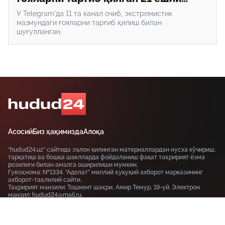
йигит қамалди
У Telegram'да 11 та канал очиб, экстремистик
мазмундаги ғояларни тарғиб қилиш билан
шуғулланган.
Асосий
Биз ҳақимизда
Алоқа
“hudud24.uz” сайтида эълон қилинган материаллардан нусха кўчириш,
тарқатиш ва бошқа шаклларда фойдаланиш фақат таҳририят ёзма
розилиги билан амалга оширилиши мумкин.
Гувоҳнома: №1334. “Адолат” миллий ҳуқуқий ахборот марказининг
ахборот-таҳлилий сайти.
Таҳририят манзили: Тошкент шаҳри, Амир Темур, 19-уй. Электрон
манзил: hudud24@mail.ru.
Сайтда эълон қилинаётган муаллифлик мақолаларида келтирилган
фикрлар муаллифга тегишли ва улар hudud24.uz таҳририяти нуқтаи
назарини ифода этмаслиги мумкин.