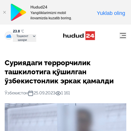
Hudud24
Yuklab oling
Yangiliklarimizni mobil
ilovamizda kuzatib boring.
23.8
°C
Тошкент
шаҳри
Суриядаги террорчилик
ташкилотига қўшилган
ўзбекистонлик эркак қамалди
Ўзбекистон
25.09.2023
1 161