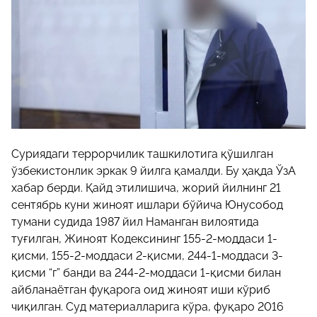
Суриядаги террорчилик ташкилотига қўшилган
ўзбекистонлик эркак 9 йилга қамалди. Бу ҳақда ЎзА
хабар берди. Қайд этилишича, жорий йилнинг 21
сентябрь куни жиноят ишлари бўйича Юнусобод
тумани судида 1987 йил Наманган вилоятида
туғилган, Жиноят Кодексининг 155-2-моддаси 1-
қисми, 155-2-моддаси 2-қисми, 244-1-моддаси 3-
қисми “г” банди ва 244-2-моддаси 1-қисми билан
айбланаётган фуқарога оид жиноят иши кўриб
чиқилган. Суд материалларига кўра, фуқаро 2016