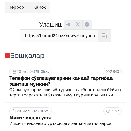
Террор
Қамоқ
Улашиш:
https://hudud24.uz/news/suriyadagi-terrorchilik-tashkilotiga-kushilgan-uzbekistonlik-erkak-kamaldi
Бошқалар
20-июл 2026, 05:37
2 843
Телефон сўзлашувларини қандай тартибда
эшитиш мумкин?
Сўзлашувларни эшитиб туриш ва ахборот олиш бўйича
тергов ҳаракатини ўтказиш учун суриштирувчи ёки
терговчи тегишли илтимоснома киритади.
20-июл 2026, 10:25
2 277
Миси чиққан уста
Ишонч – инсонлар ўртасидаги энг қимматли нарса.