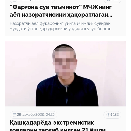
“Фарғона сув таъминот” МЧЖнинг
аёл назоратчисини ҳақоратлаган
шахс қамалди. Майда безорилик
Назоратчи аёл фуқаронинг уйига ичимлик сувидан
қандай жавобгарликка сабаб
муддати ўтган қарздорликни ундириш учун борган.
бўлади?
29-декабр 2023, 04:25
1 182
Қашқадарёда экстремистик
ғояларни тарғиб қилган 21 ёшли