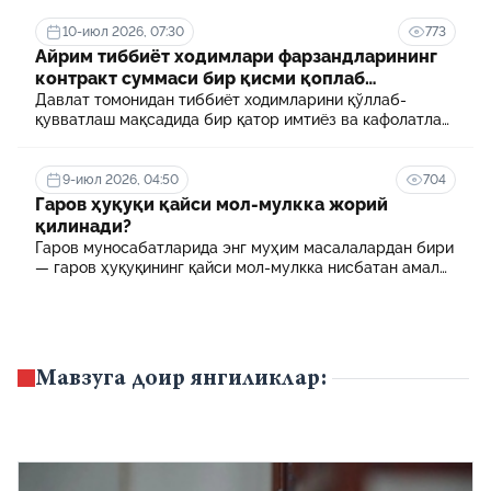
10-июл 2026, 07:30
773
Айрим тиббиёт ходимлари фарзандларининг
контракт суммаси бир қисми қоплаб
берилади
Давлат томонидан тиббиёт ходимларини қўллаб-
қувватлаш мақсадида бир қатор имтиёз ва кафолатлар
белгиланган. Шулардан бири айрим тиббиёт
ходимлари фарзандларининг олий таълим
муассасасида ўқиш учун тўланадиган контракт
9-июл 2026, 04:50
704
маблағининг бир қисмини қоплаб бериш тартибидир
Гаров ҳуқуқи қайси мол-мулкка жорий
қилинади?
Гаров муносабатларида энг муҳим масалалардан бири
— гаров ҳуқуқининг қайси мол-мулкка нисбатан амал
қилиши ҳисобланади.
Мавзуга доир янгиликлар: