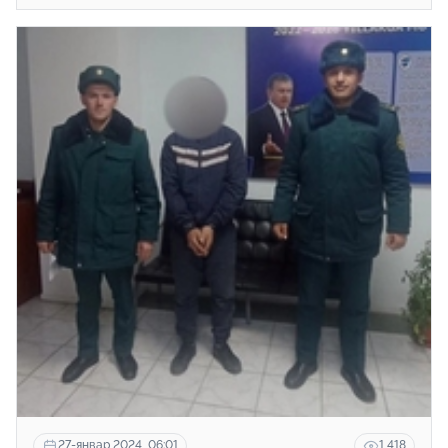
ҳукумат қарори лойиҳаси эълон қилинди.
27-январ 2024, 06:01
1 418