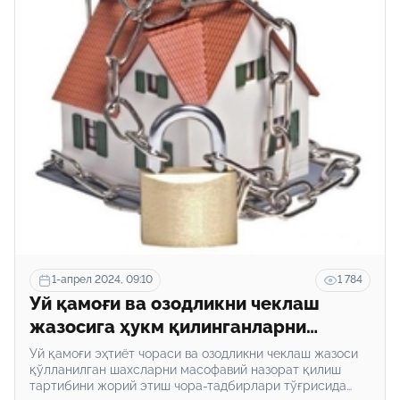
1-апрел 2024, 09:10
1 784
Уй қамоғи ва озодликни чеклаш
жазосига ҳукм қилинганларни
масофавий назорат қилиш бутун
Уй қамоғи эҳтиёт чораси ва озодликни чеклаш жазоси
Ўзбекистон бўйлаб жорий этилади
қўлланилган шахсларни масофавий назорат қилиш
тартибини жорий этиш чора-тадбирлари тўғрисида