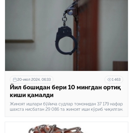
20-июл 2024, 06:33
1 463
Йил бошидан бери 10 мингдан ортиқ
киши қамалди
Жиноят ишлари бўйича судлар томонидан 37 179 нафар
шахсга нисбатан 29 086 та жиноят иши кўриб чиқилган.