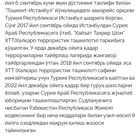
йил 6 сентябрь куни яқин дўстининг таклифи билан
“Тошкент-Истанбул” йўналишидаги авиарейс орқали
Туркия Республикаси Истанбул шаҳрига борган.
Сўнг 2017 йил сентябрь ойида Истанбулдан Сурия
Араб Республикасига ўтиб, “Хайъат Тахрир Шом”
ХТТ(Халқаро террористик ташкилоти) таркибига
қўшилган. У ерда декабрь ойига қадар
террорчиларни тайёрлаш лагерида жангавор
тайёргарликдан ўтган. 2018 йил сентябрь ойида эса
ХТТ (Халқаро террористик ташкилот) сафини
кенгайтириш учун Туркия Республикасига қайтган ва
2022 йил декабрь ойига қадар бир гуруҳ шахсларни
ёллаб, уларни Сурия Араб Республикасига жўнатиб
юборишни ташкиллаштирган. Судланувчига
нисбатан Ўзбекистон Республикаси Жиноят
кодексининг бир неча моддалари билан узил-кесил 9
йилга озодликдан маҳрум қилиш жазоси
тайинланган.